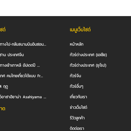
ไซต์
เมนูเว็บไซต์
นทางไป-กลับสนามบินอินชอน...
หน้าหลัก
ซาน ประเทศจีน
ทัวร์ต่างประเทศ (เอเชีย)
ทางเข้าเกาหลี อัปเดตปี ...
ทัวร์ต่างประเทศ (ยุโรป)
ทศ คนไทยเที่ยวได้แบบ Fr...
ทัวร์จีน
4 ฤดู
ทัวร์อื่นๆ
ว์อาซาฮิยาม่า Asahiyama ...
เกี่ยวกับเรา
ข่าวเว็บไซต์
าต
รีวิวลูกค้า
ติดต่อเรา