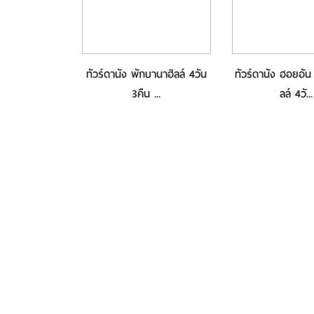
กลาง ดานัง ฮอ
ทัวร์ดานัง พักบานาฮิลล์ 4วัน
ทัวร์ดานัง ฮอยอัน
าน...
3คืน ...
ลล์ 4วั...