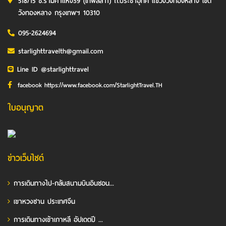
518/15 ซ.รามคำแหง39 (เทพลีลา1) ถ.ประชาอุทิศ แขวงวังทองหลาง เขต
วังทองหลาง กรุงเทพฯ 10310
095-2624694
starlighttravelth@gmail.com
Line ID @starlighttravel
facebook https://www.facebook.com/StarlightTravel.TH
ใบอนุญาต
ข่าวเว็บไซต์
การเดินทางไป-กลับสนามบินอินชอน...
เขาหวงซาน ประเทศจีน
การเดินทางเข้าเกาหลี อัปเดตปี ...