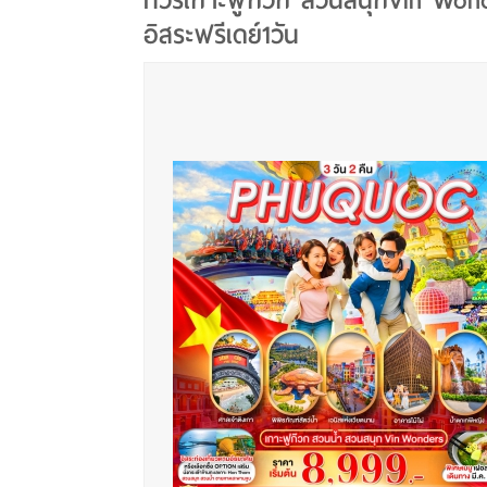
ทัวร์เกาะฟูก๊วก สวนสนุกVin Won
อิสระฟรีเดย์1วัน