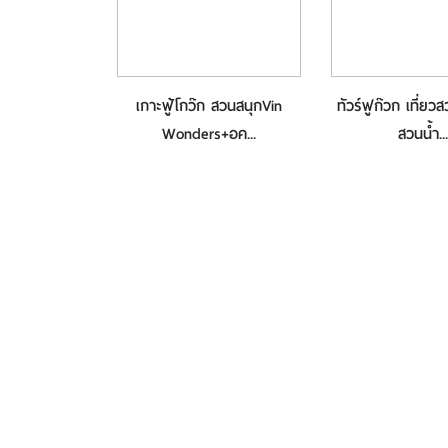
เกาะฟู้โกว๊ก สวนสนุกVin
ทัวร์ฟูก๊วก เที่ยว
Wonders+อค...
สวนน้ำ...