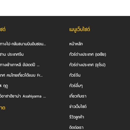
ไซต์
เมนูเว็บไซต์
นทางไป-กลับสนามบินอินชอน...
หน้าหลัก
ซาน ประเทศจีน
ทัวร์ต่างประเทศ (เอเชีย)
ทางเข้าเกาหลี อัปเดตปี ...
ทัวร์ต่างประเทศ (ยุโรป)
ทศ คนไทยเที่ยวได้แบบ Fr...
ทัวร์จีน
4 ฤดู
ทัวร์อื่นๆ
ว์อาซาฮิยาม่า Asahiyama ...
เกี่ยวกับเรา
ข่าวเว็บไซต์
าต
รีวิวลูกค้า
ติดต่อเรา