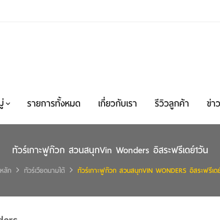
่
รายการทั้งหมด
เกี่ยวกับเรา
รีวิวลูกค้า
ข่าว
ทัวร์เกาะฟูก๊วก สวนสนุกVin Wonders อิสระฟรีเดย์1วัน
หลัก
ทัวร์เวียดนามใต้
ทัวร์เกาะฟูก๊วก สวนสนุกVIN WONDERS อิสระฟรีเดย์