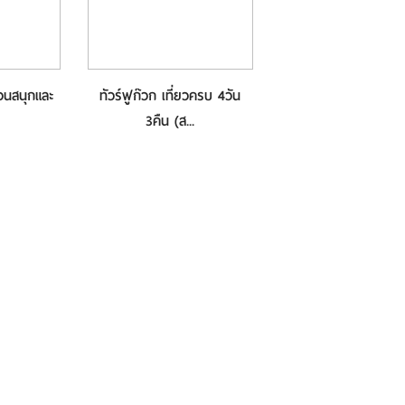
สวนสนุกและ
ทัวร์ฟูก๊วก เที่ยวครบ 4วัน
3คืน (ส...