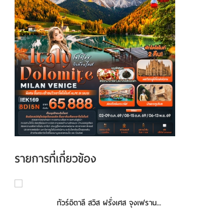
รายการที่เกี่ยวข้อง
ทัวร์อิตาลี สวิส ฝรั่งเศส จุงเฟราน...
ทัวร์อิตาลี สวิส ฝรั่งเศส 8วัน 5คื...