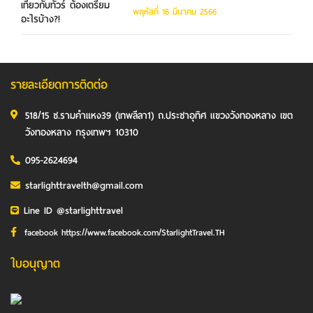
พฤหัสที่ 16 มีนาคม 2566
รายละเอียดการติดต่อ
518/15 ซ.รามคำแหง39 (เทพลีลา1) ถ.ประชาอุทิศ แขวงวังทองหลาง เขต
วังทองหลาง กรุงเทพฯ 10310
095-2624694
starlighttravelth@gmail.com
Line ID @starlighttravel
facebook https://www.facebook.com/StarlightTravel.TH
ใบอนุญาต