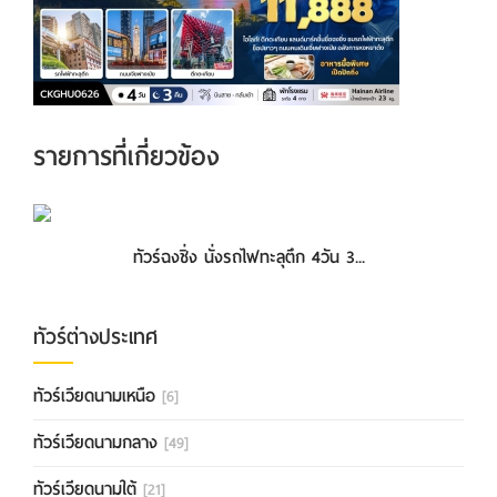
รายการที่เกี่ยวข้อง
ทัวร์ฉงชิ่ง ฟรีเดย์ 4วัน3คืน (APR-...
ทัวร์ฉงชิ่ง นั่งรถไฟทะลุตึก 4วัน 3...
ทัวร์ต่างประเทศ
ทัวร์เวียดนามเหนือ
[6]
ทัวร์เวียดนามกลาง
[49]
ทัวร์เวียดนามใต้
[21]