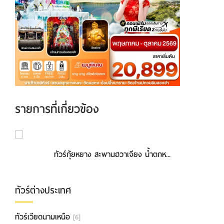
รายการที่เกี่ยวข้อง
ทัวร์กุ้ยหยาง สะพานฮวาเจียง น้ำตกห...
ทัวร์กวางโจว จูไห่ 4วัน 2คืน (APR ...
ทัวร์ต่างประเทศ
ทัวร์เวียดนามเหนือ
[6]