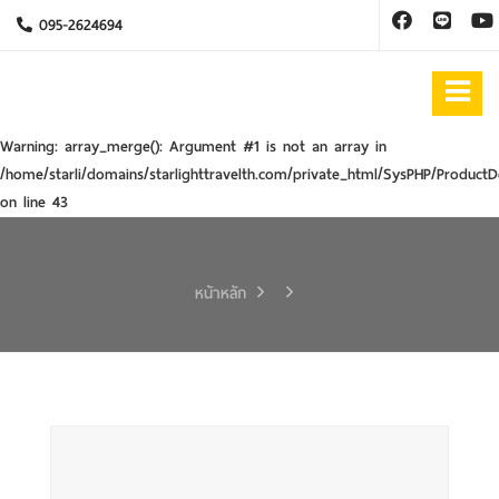
095-2624694
Warning
: array_merge(): Argument #1 is not an array in
/home/starli/domains/starlighttravelth.com/private_html/SysPHP/ProductD
on line
43
หน้าหลัก