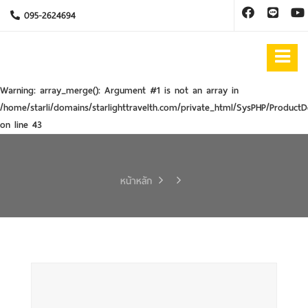
095-2624694
Warning
: array_merge(): Argument #1 is not an array in
/home/starli/domains/starlighttravelth.com/private_html/SysPHP/ProductD
on line
43
หน้าหลัก