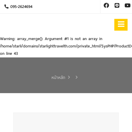
095-2624694
Warning
: array_merge(): Argument #1 is not an array in
/home/starli/domains/starlighttravelth.com/private_html/SysPHP/ProductD
on line
43
หน้าหลัก