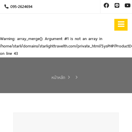
095-2624694
Warning
: array_merge(): Argument #1 is not an array in
/home/starli/domains/starlighttravelth.com/private_html/SysPHP/ProductD
on line
43
หน้าหลัก