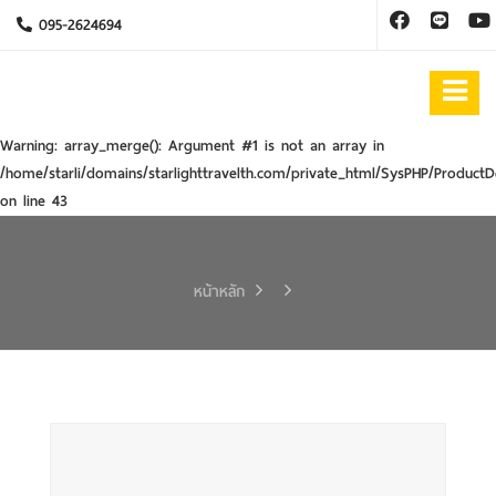
095-2624694
Warning
: array_merge(): Argument #1 is not an array in
/home/starli/domains/starlighttravelth.com/private_html/SysPHP/ProductD
on line
43
หน้าหลัก