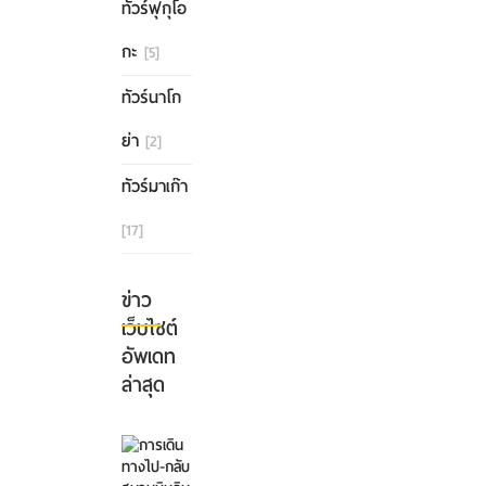
ทัวร์ฟุกุโอ
กะ
[5]
ทัวร์นาโก
ย่า
[2]
ทัวร์มาเก๊า
[17]
ข่าว
เว็บไซต์
อัพเดท
ล่าสุด
การ
เดิน
ทาง