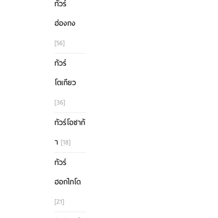
ทัวร์
ฮ่องกง
[56]
ทัวร์
โตเกียว
[36]
ทัวร์โอซาก้
า
[18]
ทัวร์
ฮอกไกโด
[21]