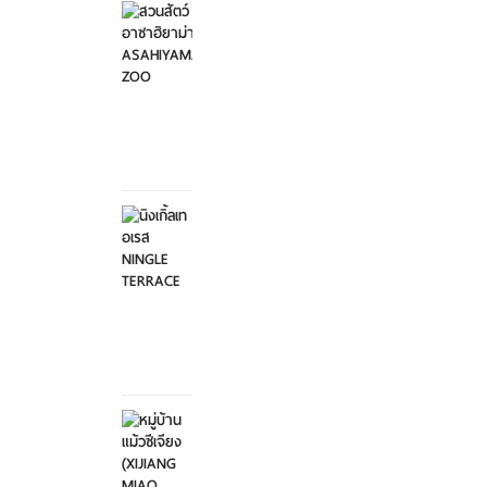
อาซาฮิ
ยาม่า ...
อาทิตย์ที่
2
กุมภาพันธ์
2568
นิงเกิ้ล
เทอเรส
NINGL...
อาทิตย์ที่
2
กุมภาพันธ์
2568
หมู่บ้าน
แม้วซี
เจียง
...