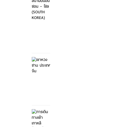
ไป-
กลับ
สนา...
ศุกร์ที่
21
มีนาคม
2568
เขาหวง
ซาน
ประเทศ
จีน
ศุกร์ที่ 21
มีนาคม
2568
การ
เดิน
ทางเข้า
เกาหลี...