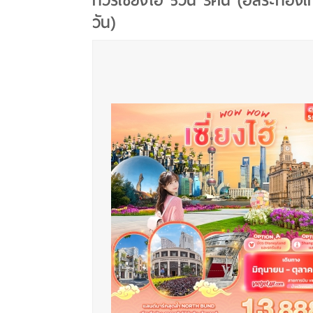
ทัวร์เซี่ยงไฮ้ 5วัน 3คืน (อิสระท่องเท
วัน)