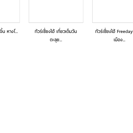
เจิ้น หางโ...
ทัวร์เซี่ยงไฮ้ เที่ยวเต็มวัน
ทัวร์เซี่ยงไฮ้ Freeday
ตะลุย...
เมือง...