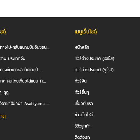
ไซต์
เมนูเว็บไซต์
นทางไป-กลับสนามบินอินชอน...
หน้าหลัก
ซาน ประเทศจีน
ทัวร์ต่างประเทศ (เอเชีย)
ทางเข้าเกาหลี อัปเดตปี ...
ทัวร์ต่างประเทศ (ยุโรป)
ทศ คนไทยเที่ยวได้แบบ Fr...
ทัวร์จีน
4 ฤดู
ทัวร์อื่นๆ
ว์อาซาฮิยาม่า Asahiyama ...
เกี่ยวกับเรา
ข่าวเว็บไซต์
าต
รีวิวลูกค้า
ติดต่อเรา