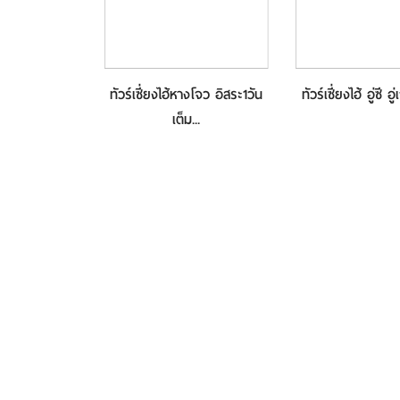
Freeday เที่ยว
ทัวร์เซี่ยงไฮ้หางโจว อิสระ1วัน
ทัวร์เซี่ยงไฮ้ อู่ซี อู่
...
เต็ม...