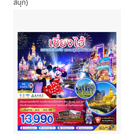
สนุก)