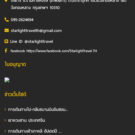
518/15 ซ.รามคำแหง39 (เทพลีลา1) ถ.ประชาอุทิศ แขวงวังทองหลาง เขต
วังทองหลาง กรุงเทพฯ 10310
095-2624694
starlighttravelth@gmail.com
Line ID @starlighttravel
facebook https://www.facebook.com/StarlightTravel.TH
ใบอนุญาต
ข่าวเว็บไซต์
การเดินทางไป-กลับสนามบินอินชอน...
เขาหวงซาน ประเทศจีน
การเดินทางเข้าเกาหลี อัปเดตปี ...