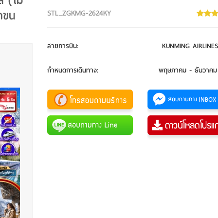
่ (ไม่
รถขน
STL_ZGKMG-2624KY
สายการบิน
:
KUNMING AIRLINES
กำหนดการเดินทาง
:
พฤษภาคม - ธันวาคม