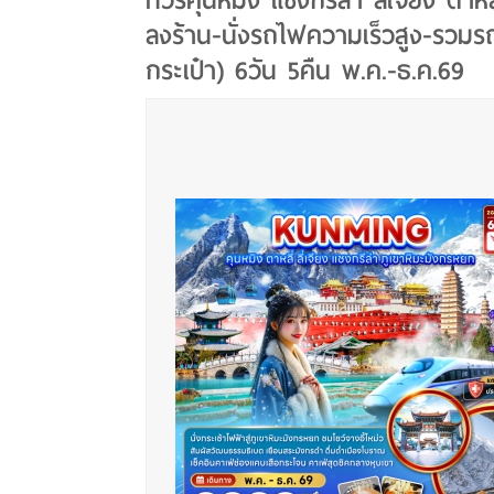
ทัวร์คุนหมิง แชงกรีล่า ลี่เจียง ต้าหลี
ลงร้าน-นั่งรถไฟความเร็วสูง-รวม
กระเป๋า) 6วัน 5คืน พ.ค.-ธ.ค.69