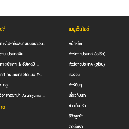
ไซต์
เมนูเว็บไซต์
นทางไป-กลับสนามบินอินชอน...
หน้าหลัก
ซาน ประเทศจีน
ทัวร์ต่างประเทศ (เอเชีย)
ทางเข้าเกาหลี อัปเดตปี ...
ทัวร์ต่างประเทศ (ยุโรป)
ทศ คนไทยเที่ยวได้แบบ Fr...
ทัวร์จีน
4 ฤดู
ทัวร์อื่นๆ
ว์อาซาฮิยาม่า Asahiyama ...
เกี่ยวกับเรา
ข่าวเว็บไซต์
าต
รีวิวลูกค้า
ติดต่อเรา