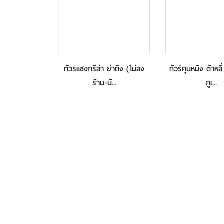
หลี่-แชงกรีล่า-
ทัวรแชงกรีล่า ย่าติง (ไม่ลง
ทัวร์คุนหมิง ต้าหลี
..
ร้าน-นั...
ภูเ...