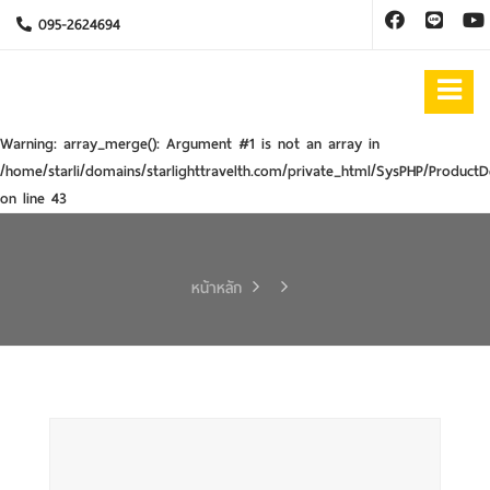
095-2624694
Warning
: array_merge(): Argument #1 is not an array in
/home/starli/domains/starlighttravelth.com/private_html/SysPHP/ProductD
on line
43
หน้าหลัก