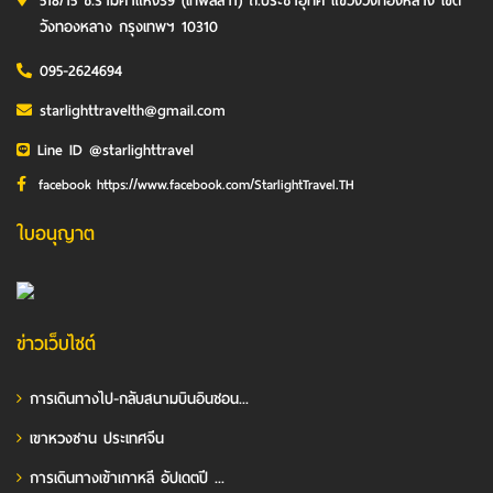
518/15 ซ.รามคำแหง39 (เทพลีลา1) ถ.ประชาอุทิศ แขวงวังทองหลาง เขต
วังทองหลาง กรุงเทพฯ 10310
095-2624694
starlighttravelth@gmail.com
Line ID @starlighttravel
facebook https://www.facebook.com/StarlightTravel.TH
ใบอนุญาต
ข่าวเว็บไซต์
การเดินทางไป-กลับสนามบินอินชอน...
เขาหวงซาน ประเทศจีน
การเดินทางเข้าเกาหลี อัปเดตปี ...