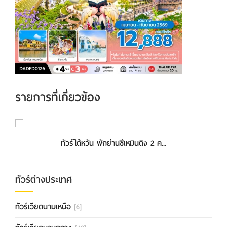
รายการที่เกี่ยวข้อง
ทัวร์ดานัง ฮอยอัน เว้ เที่ยวครบพัก...
ทัวร์ไต้หวัน พักย่านซีเหมินติง 2 ค...
ทัวร์ต่างประเทศ
ทัวร์เวียดนามเหนือ
[6]