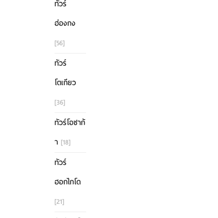
ทัวร์
ฮ่องกง
[56]
ทัวร์
โตเกียว
[36]
ทัวร์โอซาก้
า
[18]
ทัวร์
ฮอกไกโด
[21]