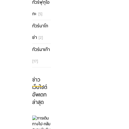
ทัวร์ฟุกุโอ
กะ
[5]
ทัวร์นาโก
ย่า
[2]
ทัวร์มาเก๊า
[17]
ข่าว
เว็บไซต์
อัพเดท
ล่าสุด
การ
เดิน
ทาง