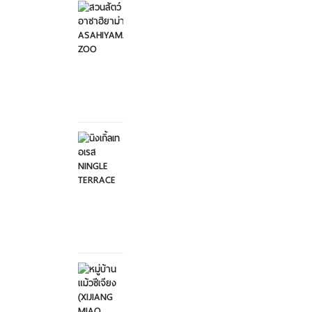
อาซาฮิ
ยาม่า ...
อาทิตย์ที่
2
กุมภาพันธ์
2568
นิงเกิ้ล
เทอเรส
NINGL...
อาทิตย์ที่
2
กุมภาพันธ์
2568
หมู่บ้าน
แม้วซี
เจียง
...