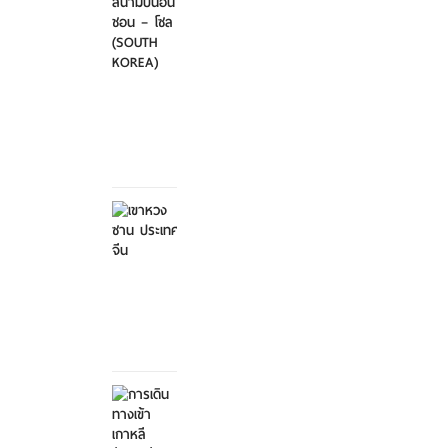
ไป-
กลับ
สนา...
ศุกร์ที่
21
มีนาคม
2568
เขาหวง
ซาน
ประเทศ
จีน
ศุกร์ที่ 21
มีนาคม
2568
การ
เดิน
ทางเข้า
เกาหลี...