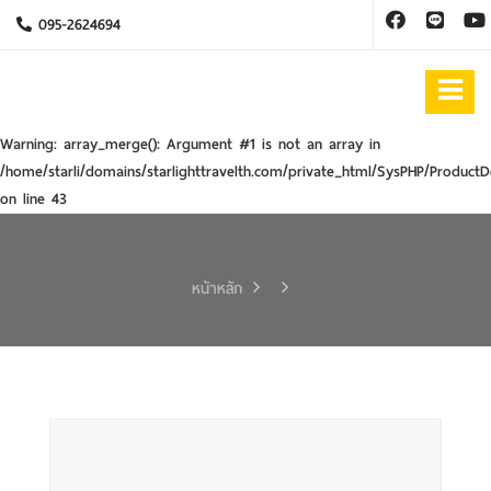
095-2624694
Warning
: array_merge(): Argument #1 is not an array in
/home/starli/domains/starlighttravelth.com/private_html/SysPHP/ProductD
on line
43
หน้าหลัก