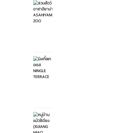
อาซาฮิ
ยาม่า ...
อาทิตย์ที่
2
กุมภาพันธ์
2568
นิงเกิ้ล
เทอเรส
NINGL...
อาทิตย์ที่
2
กุมภาพันธ์
2568
หมู่บ้าน
แม้วซี
เจียง
...