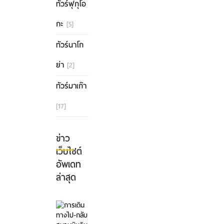
ทัวร์ฟุกุโอ
กะ
[5]
ทัวร์นาโก
ย่า
[2]
ทัวร์มาเก๊า
[17]
ข่าว
เว็บไซต์
อัพเดท
ล่าสุด
การ
เดิน
ทาง