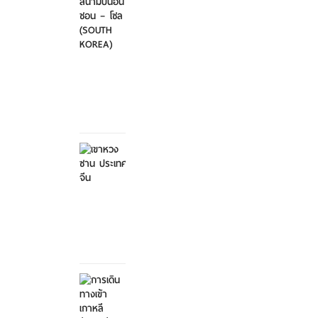
ไป-
กลับ
สนา...
ศุกร์ที่
21
มีนาคม
2568
เขาหวง
ซาน
ประเทศ
จีน
ศุกร์ที่ 21
มีนาคม
2568
การ
เดิน
ทางเข้า
เกาหลี...