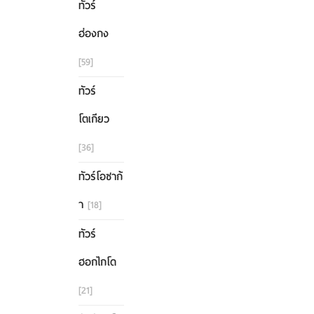
ทัวร์
ฮ่องกง
[59]
ทัวร์
โตเกียว
[36]
ทัวร์โอซาก้
า
[18]
ทัวร์
ฮอกไกโด
[21]