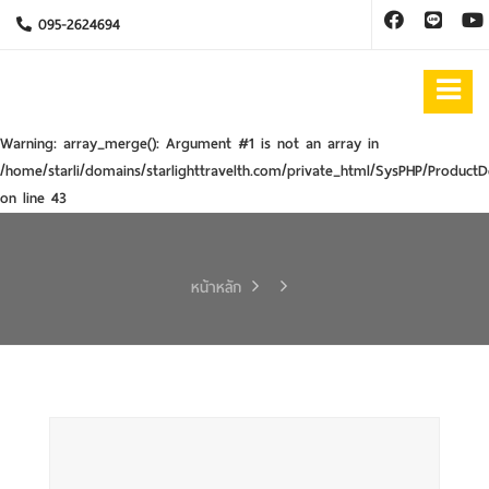
095-2624694
Warning
: array_merge(): Argument #1 is not an array in
/home/starli/domains/starlighttravelth.com/private_html/SysPHP/ProductD
on line
43
หน้าหลัก