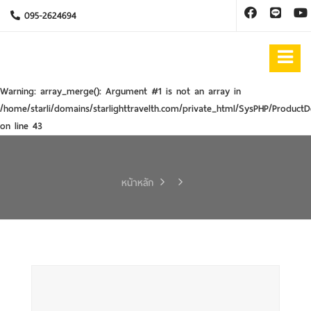
095-2624694
Warning
: array_merge(): Argument #1 is not an array in
/home/starli/domains/starlighttravelth.com/private_html/SysPHP/ProductD
on line
43
หน้าหลัก