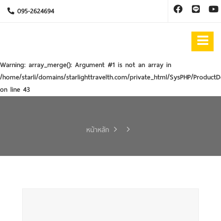
095-2624694
Warning
: array_merge(): Argument #1 is not an array in
/home/starli/domains/starlighttravelth.com/private_html/SysPHP/ProductD
on line
43
หน้าหลัก