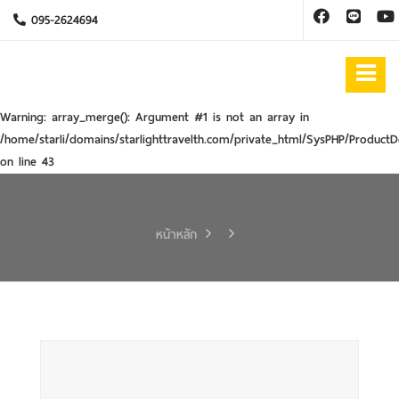
095-2624694
Warning
: array_merge(): Argument #1 is not an array in
/home/starli/domains/starlighttravelth.com/private_html/SysPHP/ProductD
on line
43
หน้าหลัก