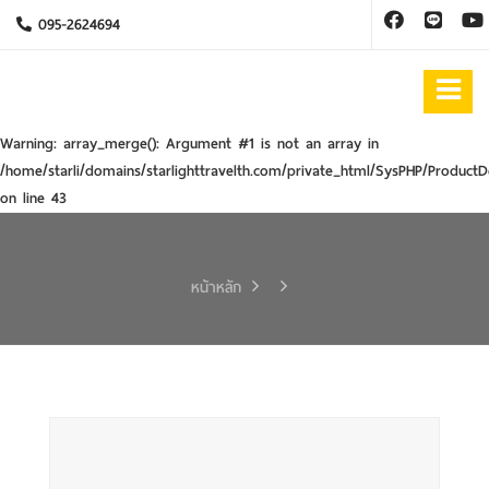
095-2624694
Warning
: array_merge(): Argument #1 is not an array in
/home/starli/domains/starlighttravelth.com/private_html/SysPHP/ProductD
on line
43
หน้าหลัก