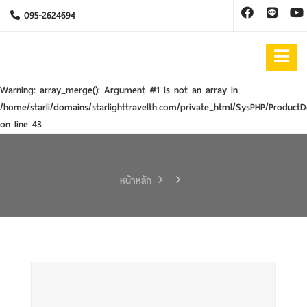
095-2624694
Warning
: array_merge(): Argument #1 is not an array in
/home/starli/domains/starlighttravelth.com/private_html/SysPHP/ProductD
on line
43
หน้าหลัก