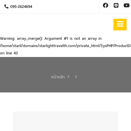
095-2624694
Warning
: array_merge(): Argument #1 is not an array in
/home/starli/domains/starlighttravelth.com/private_html/SysPHP/ProductD
on line
43
หน้าหลัก