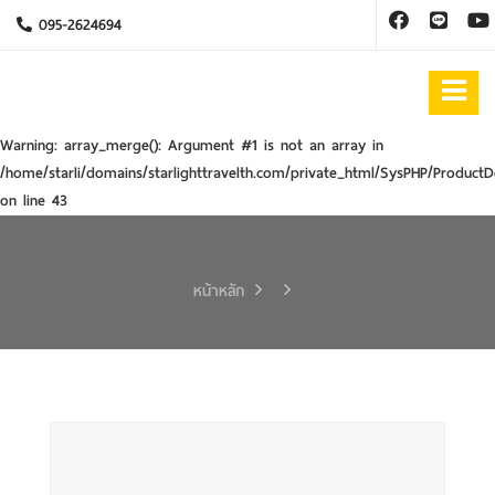
095-2624694
Warning
: array_merge(): Argument #1 is not an array in
/home/starli/domains/starlighttravelth.com/private_html/SysPHP/ProductD
on line
43
หน้าหลัก