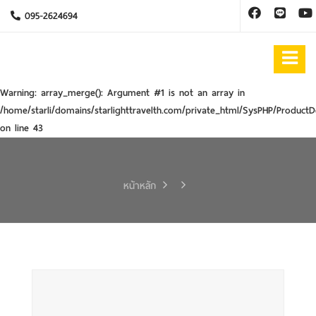
095-2624694
Warning
: array_merge(): Argument #1 is not an array in
/home/starli/domains/starlighttravelth.com/private_html/SysPHP/ProductD
on line
43
หน้าหลัก