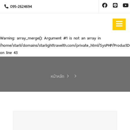
095-2624694
Warning
: array_merge(): Argument #1 is not an array in
/home/starli/domains/starlighttravelth.com/private_html/SysPHP/ProductD
on line
43
หน้าหลัก