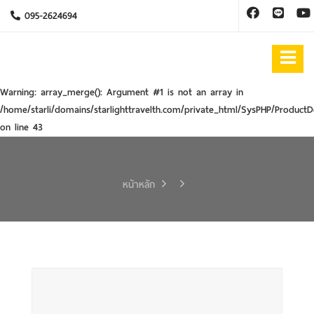
095-2624694
Warning
: array_merge(): Argument #1 is not an array in
/home/starli/domains/starlighttravelth.com/private_html/SysPHP/ProductD
on line
43
หน้าหลัก