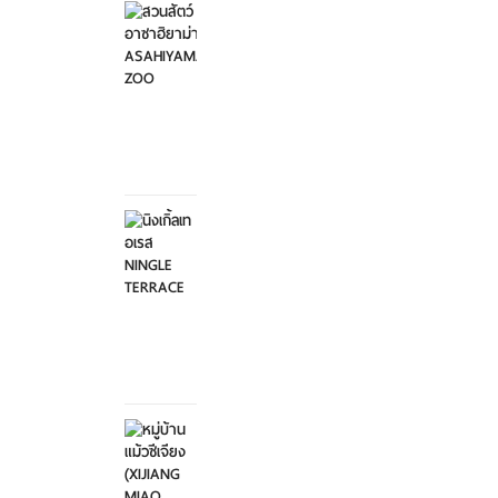
อาซาฮิ
ยาม่า ...
อาทิตย์ที่
2
กุมภาพันธ์
2568
นิงเกิ้ล
เทอเรส
NINGL...
อาทิตย์ที่
2
กุมภาพันธ์
2568
หมู่บ้าน
แม้วซี
เจียง
...