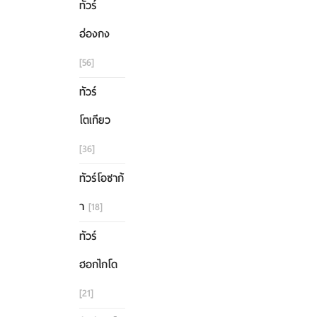
ทัวร์
ฮ่องกง
[56]
ทัวร์
โตเกียว
[36]
ทัวร์โอซาก้
า
[18]
ทัวร์
ฮอกไกโด
[21]