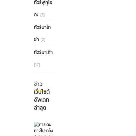
ทัวร์ฟุกุโอ
กะ
[5]
ทัวร์นาโก
ย่า
[2]
ทัวร์มาเก๊า
[17]
ข่าว
เว็บไซต์
อัพเดท
ล่าสุด
การ
เดิน
ทาง