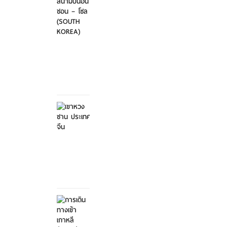
ไป-
กลับ
สนา...
ศุกร์ที่
21
มีนาคม
2568
เขาหวง
ซาน
ประเทศ
จีน
ศุกร์ที่ 21
มีนาคม
2568
การ
เดิน
ทางเข้า
เกาหลี...