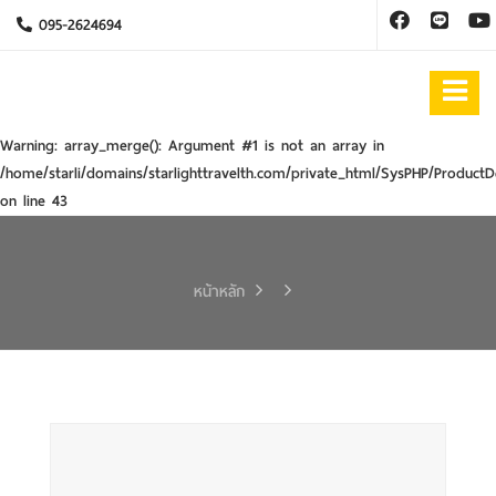
095-2624694
Warning
: array_merge(): Argument #1 is not an array in
/home/starli/domains/starlighttravelth.com/private_html/SysPHP/ProductD
on line
43
หน้าหลัก