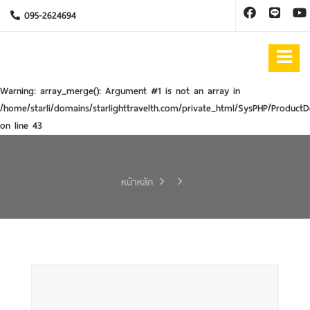
095-2624694
Warning
: array_merge(): Argument #1 is not an array in
/home/starli/domains/starlighttravelth.com/private_html/SysPHP/ProductD
on line
43
หน้าหลัก