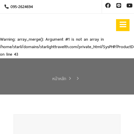
095-2624694
Warning
: array_merge(): Argument #1 is not an array in
/home/starli/domains/starlighttravelth.com/private_html/SysPHP/ProductD
on line
43
หน้าหลัก