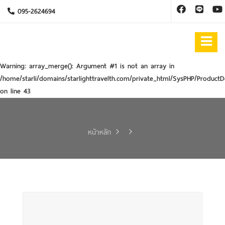
095-2624694
Warning
: array_merge(): Argument #1 is not an array in
/home/starli/domains/starlighttravelth.com/private_html/SysPHP/ProductD
on line
43
หน้าหลัก