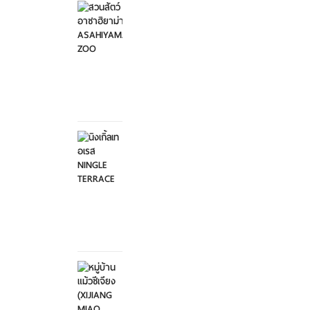
อาซาฮิ
ยาม่า ...
อาทิตย์ที่
2
กุมภาพันธ์
2568
นิงเกิ้ล
เทอเรส
NINGL...
อาทิตย์ที่
2
กุมภาพันธ์
2568
หมู่บ้าน
แม้วซี
เจียง
...