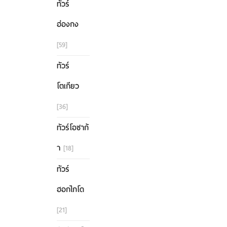
ทัวร์
ฮ่องกง
[59]
ทัวร์
โตเกียว
[36]
ทัวร์โอซาก้
า
[18]
ทัวร์
ฮอกไกโด
[21]