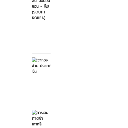
ไป-
กลับ
สนา...
ศุกร์ที่
21
มีนาคม
2568
เขาหวง
ซาน
ประเทศ
จีน
ศุกร์ที่ 21
มีนาคม
2568
การ
เดิน
ทางเข้า
เกาหลี...