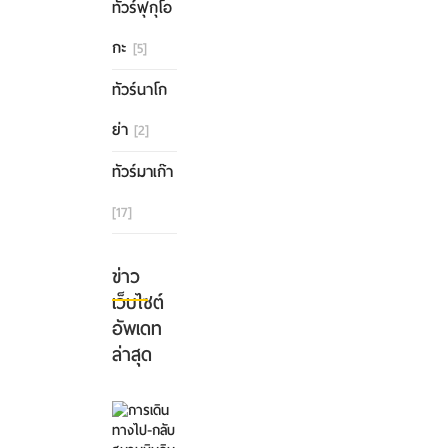
ทัวร์ฟุกุโอ
กะ
[5]
ทัวร์นาโก
ย่า
[2]
ทัวร์มาเก๊า
[17]
ข่าว
เว็บไซต์
อัพเดท
ล่าสุด
การ
เดิน
ทาง