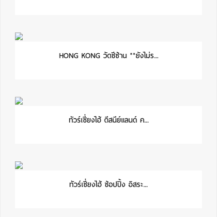
HONG KONG วัดซีซ้าน **ยังไม่ร...
ทัวร์เซี่ยงไฮ้ ดีสนีย์แลนด์ ค...
ทัวร์เซี่ยงไฮ้ ช้อปปิ้ง อิสระ...