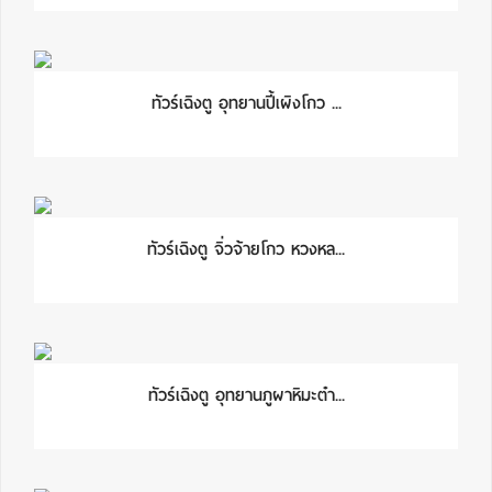
ทัวร์เฉิงตู อุทยานปี้เผิงโกว ...
ทัวร์เฉิงตู จิ่วจ้ายโกว หวงหล...
ทัวร์เฉิงตู อุทยานภูผาหิมะต๋า...