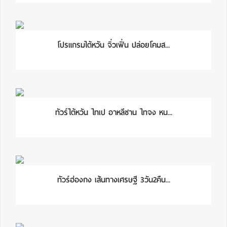
โปรแกรมไต้หวัน จิ่วเฟิ่น ปล่อยโคมส...
ทัวร์ไต้หวัน ไทเป อาหลีซาน ไทจง หน...
ทัวร์ฮ่องกง เส้นทางเศรษฐี 3วัน2คืน...