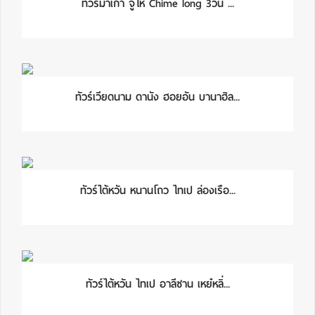
ทัวร์มาเก๊า จูไห่ Chime long 3วัน ...
ทัวร์เวียดนาม ดานัง ฮอยอัน บานาฮิล...
ทัวร์ไต้หวัน หนานโถว ไทเป ล่องเรือ...
ทัวร์ไต้หวัน ไทเป อาลีซาน เหย๋หลิ่...