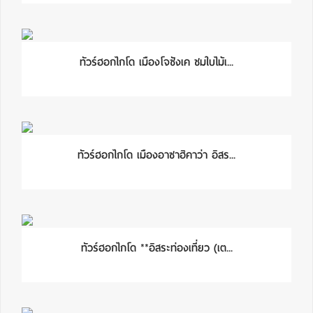
ทัวร์ฮอกไกโด เมืองโจซังเค ชมใบไม้เ...
ทัวร์ฮอกไกโด เมืองอาซาฮิคาว่า อิสร...
ทัวร์ฮอกไกโด **อิสระท่องเที่ยว (เต...